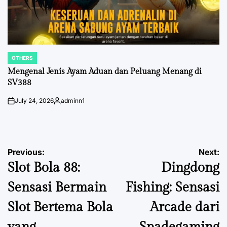
OTHERS
POSTED
IN
Mengenal Jenis Ayam Aduan dan Peluang Menang di
SV388
July 24, 2026
adminn1
on
Posted
by
Post
Previous:
Next:
Slot Bola 88:
Dingdong
navigation
Sensasi Bermain
Fishing: Sensasi
Slot Bertema Bola
Arcade dari
yang
Spadegaming