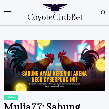
Skip
to
content
CoyoteClubBet
OTHERS
POSTED
IN
Mulia77: Sabung