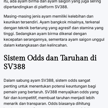
itu, ada ayam birma dan ayam saigon yang juga sering
dipertandingkan di platform SV388.
Masing-masing jenis ayam memiliki kelebihan dan
keunikan tersendiri. Ayam bangkok misalnya, terkenal
dengan teknik bertarung yang agresif dan stamina yang
tinggi. Sedangkan ayam birma dikenal dengan
kecepatan serangannya, sementara ayam saigon unggul
dalam ketangkasan dan kelincahan.
Sistem Odds dan Taruhan di
SV388
Dalam sabung ayam SV388, sistem odds sangat
penting untuk menentukan potensi keuntungan bagi
pemain yang bertaruh. SV388 menyajikan odds yang
fair dan kompetitif, membuat taruhan menjadi lebih
menarik dan transparan. Odds biasanya dihitung