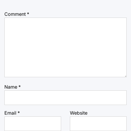
Comment
*
Name
*
Email
*
Website