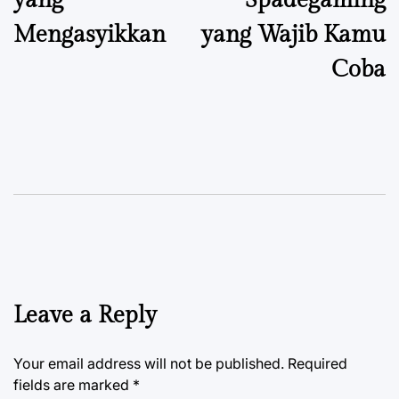
Mengasyikkan
yang Wajib Kamu
Coba
Leave a Reply
Your email address will not be published.
Required
fields are marked
*