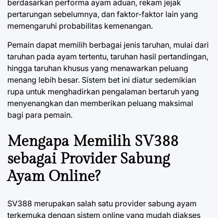
berdasarkan performa ayam aduan, rekam jejak
pertarungan sebelumnya, dan faktor-faktor lain yang
memengaruhi probabilitas kemenangan.
Pemain dapat memilih berbagai jenis taruhan, mulai dari
taruhan pada ayam tertentu, taruhan hasil pertandingan,
hingga taruhan khusus yang menawarkan peluang
menang lebih besar. Sistem bet ini diatur sedemikian
rupa untuk menghadirkan pengalaman bertaruh yang
menyenangkan dan memberikan peluang maksimal
bagi para pemain.
Mengapa Memilih SV388
sebagai Provider Sabung
Ayam Online?
SV388 merupakan salah satu provider sabung ayam
terkemuka dengan sistem online yang mudah diakses