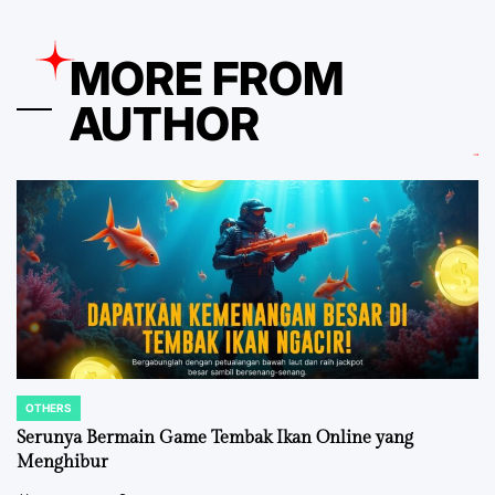
MORE FROM
AUTHOR
OTHERS
POSTED
IN
Serunya Bermain Game Tembak Ikan Online yang
Menghibur