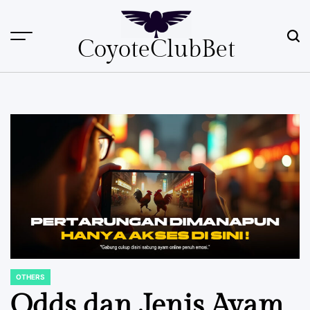
Skip
to
content
CoyoteClubBet
OTHERS
POSTED
IN
Odds dan Jenis Ayam