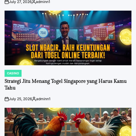
July 27, 2026
adminn1
on
Posted
by
CASINO
POSTED
IN
Strategi Jitu Menang Togel Singapore yang Harus Kamu
Tahu
July 25, 2026
adminn1
on
Posted
by