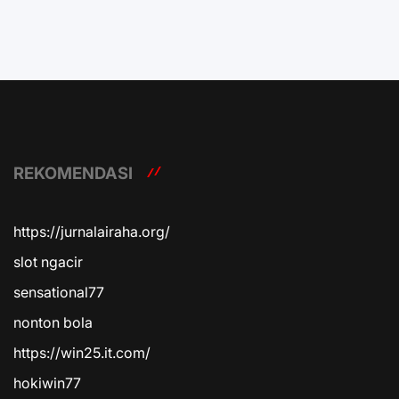
REKOMENDASI
https://jurnalairaha.org/
slot ngacir
sensational77
nonton bola
https://win25.it.com/
hokiwin77