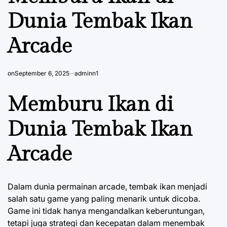
Dunia Tembak Ikan
Arcade
on
September 6, 2025
adminn1
Memburu Ikan di
Dunia Tembak Ikan
Arcade
Dalam dunia permainan arcade, tembak ikan menjadi
salah satu game yang paling menarik untuk dicoba.
Game ini tidak hanya mengandalkan keberuntungan,
tetapi juga strategi dan kecepatan dalam menembak