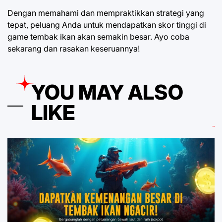
Dengan memahami dan mempraktikkan strategi yang
tepat, peluang Anda untuk mendapatkan skor tinggi di
game tembak ikan akan semakin besar. Ayo coba
sekarang dan rasakan keseruannya!
YOU MAY ALSO
LIKE