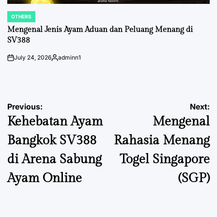
OTHERS
POSTED
IN
Mengenal Jenis Ayam Aduan dan Peluang Menang di
SV388
July 24, 2026
adminn1
on
Posted
by
Post
Previous:
Next:
Kehebatan Ayam
Mengenal
navigation
Bangkok SV388
Rahasia Menang
di Arena Sabung
Togel Singapore
Ayam Online
(SGP)