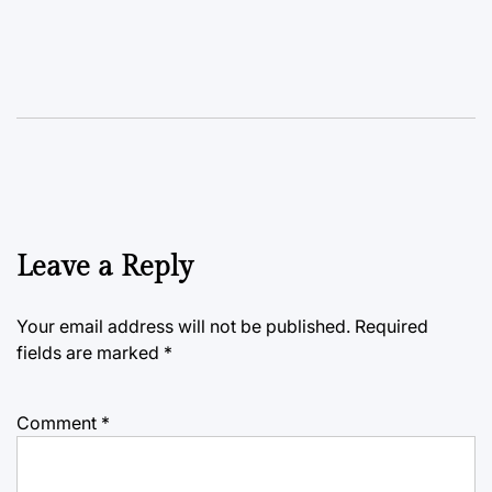
Leave a Reply
Your email address will not be published.
Required
fields are marked
*
Comment
*