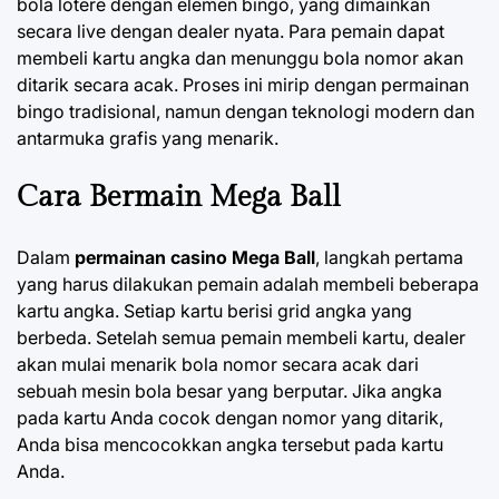
bola lotere dengan elemen bingo, yang dimainkan
secara live dengan dealer nyata. Para pemain dapat
membeli kartu angka dan menunggu bola nomor akan
ditarik secara acak. Proses ini mirip dengan permainan
bingo tradisional, namun dengan teknologi modern dan
antarmuka grafis yang menarik.
Cara Bermain Mega Ball
Dalam
permainan casino Mega Ball
, langkah pertama
yang harus dilakukan pemain adalah membeli beberapa
kartu angka. Setiap kartu berisi grid angka yang
berbeda. Setelah semua pemain membeli kartu, dealer
akan mulai menarik bola nomor secara acak dari
sebuah mesin bola besar yang berputar. Jika angka
pada kartu Anda cocok dengan nomor yang ditarik,
Anda bisa mencocokkan angka tersebut pada kartu
Anda.