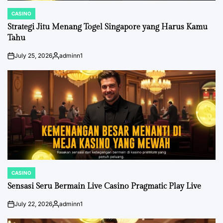
CASINO
POSTED
IN
Strategi Jitu Menang Togel Singapore yang Harus Kamu
Tahu
July 25, 2026
adminn1
on
Posted
by
CASINO
POSTED
IN
Sensasi Seru Bermain Live Casino Pragmatic Play Live
July 22, 2026
adminn1
on
Posted
by