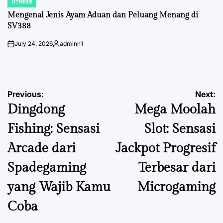
OTHERS
POSTED
IN
Mengenal Jenis Ayam Aduan dan Peluang Menang di
SV388
July 24, 2026
adminn1
on
Posted
by
Post
Previous:
Next:
Dingdong
Mega Moolah
navigation
Fishing: Sensasi
Slot: Sensasi
Arcade dari
Jackpot Progresif
Spadegaming
Terbesar dari
yang Wajib Kamu
Microgaming
Coba