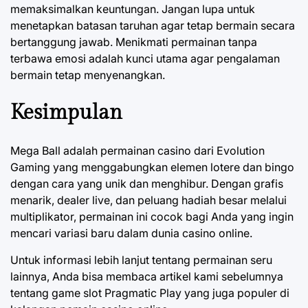
memaksimalkan keuntungan. Jangan lupa untuk
menetapkan batasan taruhan agar tetap bermain secara
bertanggung jawab. Menikmati permainan tanpa
terbawa emosi adalah kunci utama agar pengalaman
bermain tetap menyenangkan.
Kesimpulan
Mega Ball adalah permainan casino dari Evolution
Gaming yang menggabungkan elemen lotere dan bingo
dengan cara yang unik dan menghibur. Dengan grafis
menarik, dealer live, dan peluang hadiah besar melalui
multiplikator, permainan ini cocok bagi Anda yang ingin
mencari variasi baru dalam dunia casino online.
Untuk informasi lebih lanjut tentang permainan seru
lainnya, Anda bisa membaca artikel kami sebelumnya
tentang
game slot Pragmatic Play
yang juga populer di